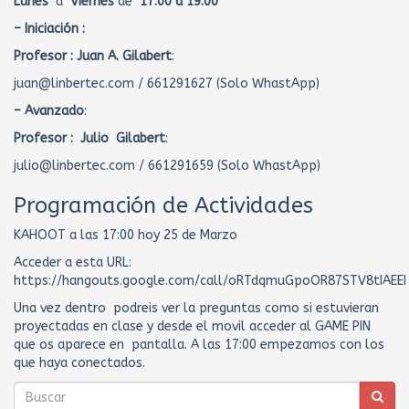
Lunes
a
Viernes
de
17:00 a 19:00
– Iniciación :
Profesor :
Juan A. Gilabert
:
juan@linbertec.com / 661291627 (Solo WhastApp)
– Avanzado
:
Profesor : Julio Gilabert
:
julio@linbertec.com / 661291659 (Solo WhastApp)
Programación de Actividades
KAHOOT a las 17:00 hoy 25 de Marzo
Acceder a esta URL:
https://hangouts.google.com/call/oRTdqmuGpoOR87STV8tIAEEI
Una vez dentro podreis ver la preguntas como si estuvieran
proyectadas en clase y desde el movil acceder al GAME PIN
que os aparece en pantalla. A las 17:00 empezamos con los
que haya conectados.