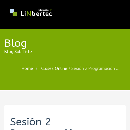
Blog
Blog Sub Title
Home
Clases Online
/
Sesión 2 Programación GDscript (Godot 3.2)
Sesión 2