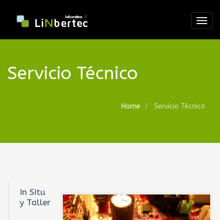
Togg
navig
Servicio Técnico
Home
Servicio Técnico
In Situ
y Taller