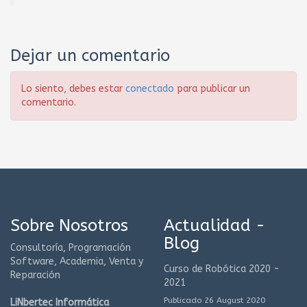
Dejar un comentario
Lo siento, debes estar
conectado
para publicar un
comentario.
Sobre Nosotros
Actualidad -
Blog
Consultoría, Programación
Software, Academia, Venta y
Curso de Robótica 2020 -
Reparación
2021
Publicado 26 August 2020
LiNbertec Informática