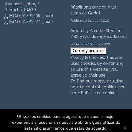
Joaquín Escobar, 3
Añadir una canción a un
Garrucha, 04630
juego de Godot
T:
(+34)
661291659 (Julio)
Publicado 06 July 2020
T:
(+34)
661291627 (Juan)
Arboles y Arcade (Blender
2.8X y Arcade.makecode.com
Publicado 15 June 2020
Privacy & Cookies: This site
uses cookies. By continuing
to use this website, you
agree to their use.
To find out more, including
how to control cookies, see
here:
Política de cookies
Utilizamos cookies para asegurar que damos la mejor
© 2005 - 2026 LiNbertec . Todos los derechos reservados.
experiencia al usuario en nuestra web. Si sigues utilizando
Política de Privacidad
este sitio asumiremos que estás de acuerdo.
Aviso Legal
Política de Cookies