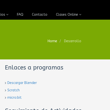
cios
FAQ
Contacto
Clases Online
Home
Desarrollo
Enlaces a programas
Descargar Blender
Scratch
micro:bit