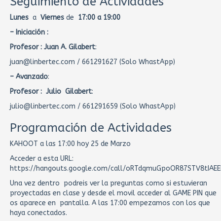
Seguimiento de Actividades
Lunes
a
Viernes
de
17:00 a 19:00
– Iniciación :
Profesor :
Juan A. Gilabert
:
juan@linbertec.com / 661291627 (Solo WhastApp)
– Avanzado
:
Profesor : Julio Gilabert
:
julio@linbertec.com / 661291659 (Solo WhastApp)
Programación de Actividades
KAHOOT a las 17:00 hoy 25 de Marzo
Acceder a esta URL:
https://hangouts.google.com/call/oRTdqmuGpoOR87STV8tIAEE
Una vez dentro podreis ver la preguntas como si estuvieran
proyectadas en clase y desde el movil acceder al GAME PIN que
os aparece en pantalla. A las 17:00 empezamos con los que
haya conectados.