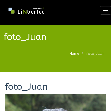
Tog
nav
foto_Juan
Home
foto_Juan
foto_Juan