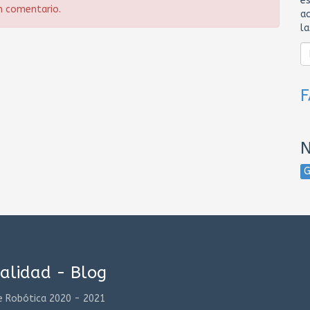
es
n comentario.
ac
l
N
alidad - Blog
e Robótica 2020 - 2021