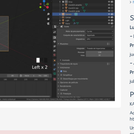
S
L
– 
Pr
j
–
Pr
j
P
K
Ac
h
Un