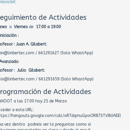
micro:bit
eguimiento de Actividades
unes
a
Viernes
de
17:00 a 19:00
Iniciación :
ofesor :
Juan A. Gilabert
:
uan@linbertec.com / 661291627 (Solo WhastApp)
 Avanzado
:
ofesor : Julio Gilabert
:
ulio@linbertec.com / 661291659 (Solo WhastApp)
rogramación de Actividades
AHOOT a las 17:00 hoy 25 de Marzo
ceder a esta URL:
ttps://hangouts.google.com/call/oRTdqmuGpoOR87STV8tIAEEI
a vez dentro podreis ver la preguntas como si