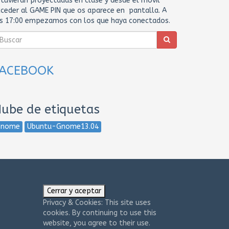
tuvieran proyectadas en clase y desde el movil
ceder al GAME PIN que os aparece en pantalla. A
as 17:00 empezamos con los que haya conectados.
FACEBOOK
ube de etiquetas
Gnome
Ubuntu-Gnome13.04
Privacy & Cookies: This site uses
cookies. By continuing to use this
website, you agree to their use.