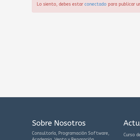
Lo siento, debes estar
conectado
para publicar u
Sobre Nosotros
Actu
Consultoría, Programación Software,
Curso d
Academia, Venta y Reparación