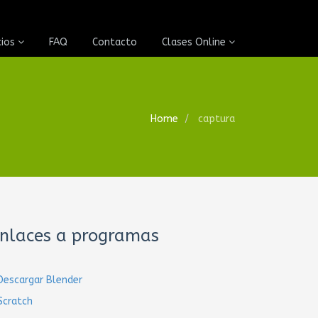
cios
FAQ
Contacto
Clases Online
Home
captura
nlaces a programas
Descargar Blender
Scratch