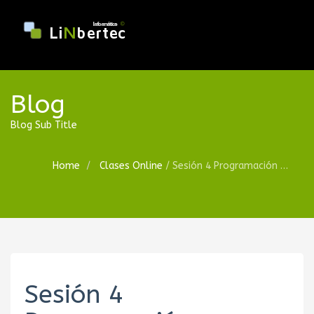
Blog
Blog Sub Title
Home
Clases Online
/
Sesión 4 Programación GDscript (Godot 3.2)
Sesión 4