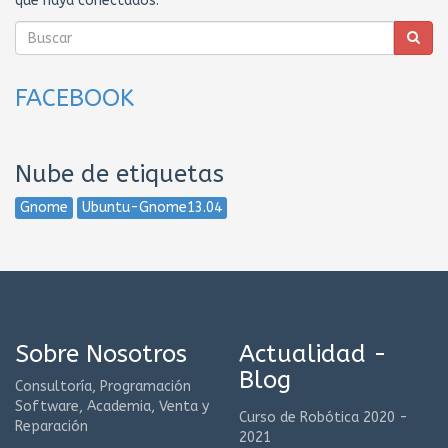
que haya conectados.
FACEBOOK
Nube de etiquetas
Gnome
Ubuntu-Gnome13.04
Sobre Nosotros
Actualidad -
Blog
Consultoría, Programación
Software, Academia, Venta y
Curso de Robótica 2020 -
Reparación
2021