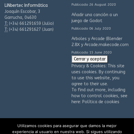
Publicado 26 August 2020
LiNbertec Informática
Joaquín Escobar, 3
Añadir una canción a un
Garrucha, 04630
juego de Godot
T:
(+34)
661291659 (Julio)
Publicado 06 July 2020
T:
(+34)
661291627 (Juan)
Arboles y Arcade (Blender
2.8X y Arcade.makecode.com
Publicado 15 June 2020
Privacy & Cookies: This site
uses cookies. By continuing
to use this website, you
agree to their use.
To find out more, including
how to control cookies, see
here:
Política de cookies
Utilizamos cookies para asegurar que damos la mejor
experiencia al usuario en nuestra web. Si sigues utilizando
© 2005 - 2026 LiNbertec . Todos los derechos reservados.