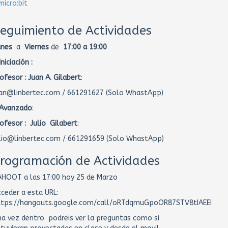
micro:bit
eguimiento de Actividades
unes
a
Viernes
de
17:00 a 19:00
Iniciación :
ofesor :
Juan A. Gilabert
:
uan@linbertec.com / 661291627 (Solo WhastApp)
 Avanzado
:
ofesor : Julio Gilabert
:
ulio@linbertec.com / 661291659 (Solo WhastApp)
rogramación de Actividades
AHOOT a las 17:00 hoy 25 de Marzo
ceder a esta URL:
ttps://hangouts.google.com/call/oRTdqmuGpoOR87STV8tIAEEI
a vez dentro podreis ver la preguntas como si