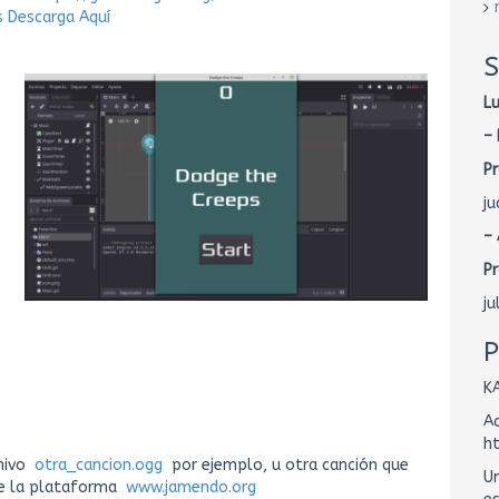
 Descarga Aquí
S
L
– 
Pr
j
–
Pr
j
P
K
Ac
h
chivo
otra_cancion.ogg
por ejemplo, u otra canción que
Un
de la plataforma
www.jamendo.org