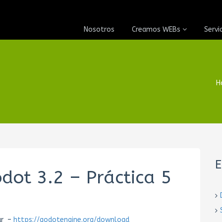
Nosotros
Creamos WEBs
Servi
H
E
dot 3.2 – Práctica 5
ar –
https://godotengine.org/download