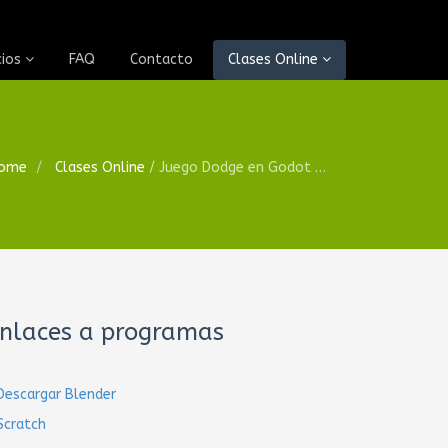
cios
FAQ
Contacto
Clases Online
ome
Clases Online
/
Juego Dodge en Godot 3.2 – Práctica 5
nlaces a programas
Descargar Blender
Scratch