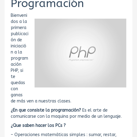
Programación
Bienveni
dos a la
primera
publicaci
ón de
iniciació
n a la
program
ación
PHP, si
te
quedas
con
ganas
de más ven a nuestras clases.
¿En que consiste la programación?
Es el arte de
comunicarse con la maquina por medio de un lenguaje.
¿Que saben hacer los PCs ?
– Operaciones matemáticas simples : sumar, restar,